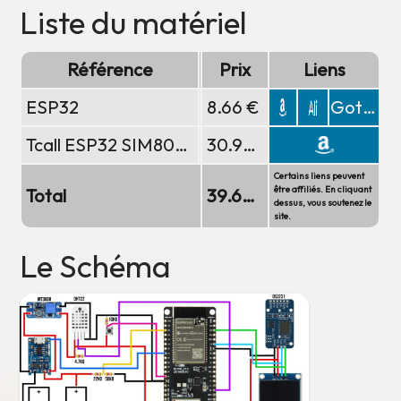
Liste du matériel
Référence
Type
Prix
Liens
ESP32
Microcontrolleur
8.66 €
Gotronic
Tcall ESP32 SIM800L
Microcontrôleur
30.99 €
Certains liens peuvent
être affiliés. En cliquant
Total
39.65 €
dessus, vous soutenez le
site.
Le Schéma